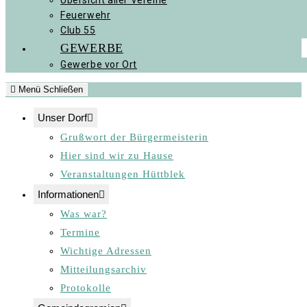
Übersicht aller Vereine
Feuerwehr
Club 55
GEWERBE
Gewerbe vor Ort
Menü
Schließen
Unser Dorf
Grußwort der Bürgermeisterin
Hier sind wir zu Hause
Veranstaltungen Hüttblek
Informationen
Was war?
Termine
Wichtige Adressen
Mitteilungsarchiv
Protokolle